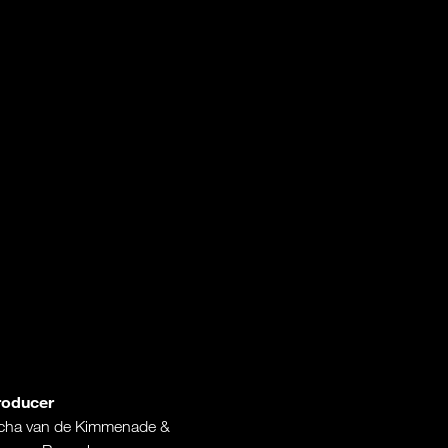
roducer
̈cha van de Kimmenade &